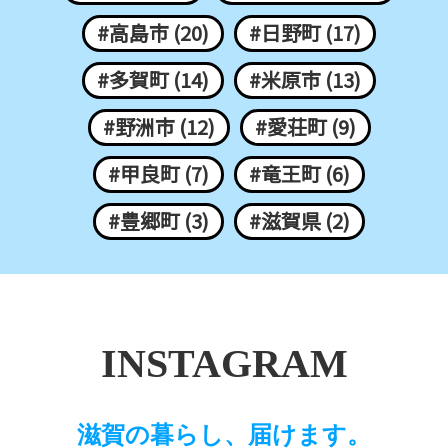
#高島市 (20)
#日野町 (17)
#多賀町 (14)
#米原市 (13)
#野洲市 (12)
#愛荘町 (9)
#甲良町 (7)
#竜王町 (6)
#豊郷町 (3)
#滋賀県 (2)
INSTAGRAM
滋賀の暮らし、届けます。