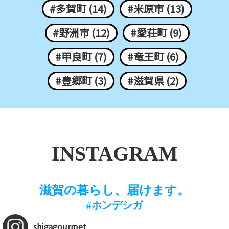
#多賀町 (14)
#米原市 (13)
#野洲市 (12)
#愛荘町 (9)
#甲良町 (7)
#竜王町 (6)
#豊郷町 (3)
#滋賀県 (2)
INSTAGRAM
滋賀の暮らし、届けます。
#ホンデシガ
shigagourmet