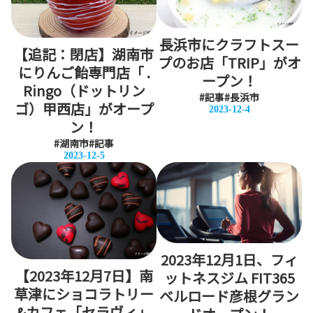
長浜市にクラフトスー
【追記：閉店】湖南市
プのお店「TRIP」がオ
にりんご飴専門店「 .
ープン！
Ringo（ドットリン
#記事
#長浜市
ゴ）甲西店」がオープ
2023-12-4
ン！
#湖南市
#記事
2023-12-5
2023年12月1日、フィ
【2023年12月7日】南
ットネスジム FIT365
草津にショコラトリー
ベルロード彦根グラン
&カフェ「セラヴィ」