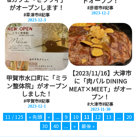
ドオープン！
がオープンします！
#彦根市
#記事
2023-12-2
#草津市
#記事
2023-12-3
【2023/11/16】大津市
甲賀市水口町に「ミラ
に「肉バル DINING
ン整体院」がオープン
MEAT×MEET」がオー
しました！
プン！
#甲賀市
#記事
#大津市
#記事
2023-12-1
2023-11-30
11 / 125
« 先頭
«
...
9
10
11
12
13
...
20
30
40
...
»
最後 »