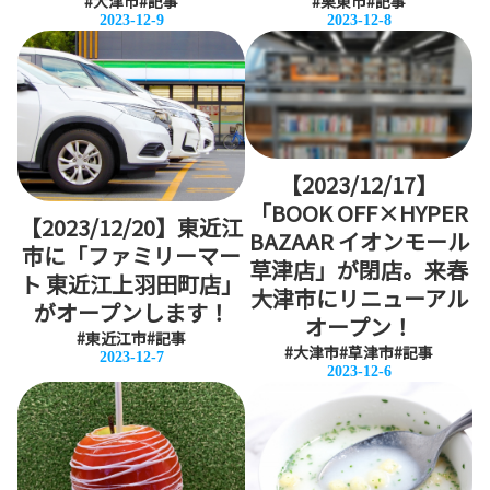
#大津市
#記事
#栗東市
#記事
2023-12-9
2023-12-8
【2023/12/17】
「BOOK OFF×HYPER
【2023/12/20】東近江
BAZAAR イオンモール
市に「ファミリーマー
草津店」が閉店。来春
ト 東近江上羽田町店」
大津市にリニューアル
がオープンします！
オープン！
#東近江市
#記事
#大津市
#草津市
#記事
2023-12-7
2023-12-6