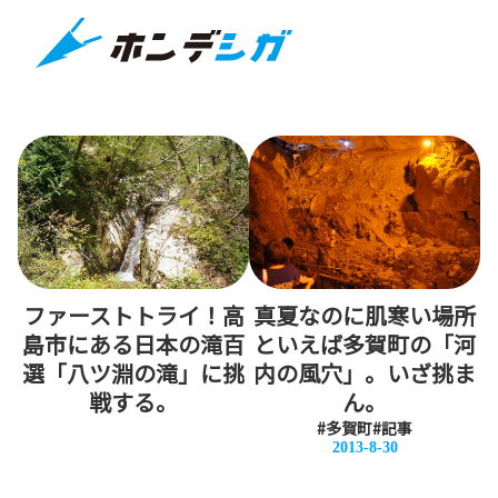
ファーストトライ！高
真夏なのに肌寒い場所
島市にある日本の滝百
といえば多賀町の「河
選「八ツ淵の滝」に挑
内の風穴」。いざ挑ま
戦する。
ん。
#多賀町
#記事
2013-8-30