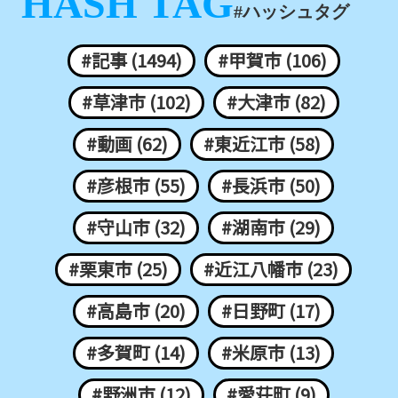
HASH TAG
#ハッシュタグ
#記事 (1494)
#甲賀市 (106)
#草津市 (102)
#大津市 (82)
#動画 (62)
#東近江市 (58)
#彦根市 (55)
#長浜市 (50)
#守山市 (32)
#湖南市 (29)
#栗東市 (25)
#近江八幡市 (23)
#高島市 (20)
#日野町 (17)
#多賀町 (14)
#米原市 (13)
#野洲市 (12)
#愛荘町 (9)