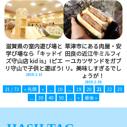
滋賀県の室内遊び場と
草津市にある肉屋・安
学び場なら「キッドイ
田良の近江牛ミルフィ
ズ守山店 kid is」!ピエ
ーユカツサンドをガブ
リ守山で子供と遊ぼう!
リ。美味しすぎるでし
ょうが！
2019-2-11
2019-2-10
21 / 73
« 先頭
«
...
10
...
19
20
21
22
23
...
30
40
50
...
»
最後 »