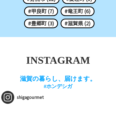
#甲良町 (7)
#竜王町 (6)
#豊郷町 (3)
#滋賀県 (2)
INSTAGRAM
滋賀の暮らし、届けます。
#ホンデシガ
shigagourmet