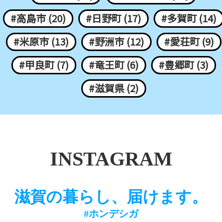
#高島市 (20)
#日野町 (17)
#多賀町 (14)
#米原市 (13)
#野洲市 (12)
#愛荘町 (9)
#甲良町 (7)
#竜王町 (6)
#豊郷町 (3)
#滋賀県 (2)
INSTAGRAM
滋賀の暮らし、届けます。
#ホンデシガ