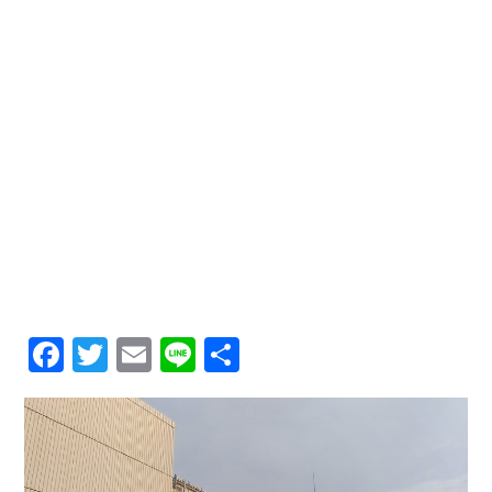
Facebook
Twitter
Email
Line
共
有