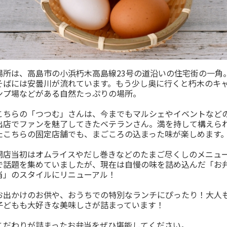
場所は、高島市の小浜朽木高島線23号の道沿いの住宅街の一角
そばには安曇川が流れています。もう少し奥に行くと朽木のキ
ンプ場などがある自然たっぷりの場所。
こちらの「つつむ」さんは、今までもマルシェやイベントなど
出店でファンを魅了してきたベテランさん。満を持して構えら
たこちらの固定店舗でも、まごころの込まった味が楽しめます
開店当初はオムライスやだし巻きなどのたまご尽くしのメニュ
で話題を集めていましたが、現在は自慢の味を詰め込んだ「お
当」のスタイルにリニューアル！
お出かけのお供や、おうちでの特別なランチにぴったり！大人
子どもも大好きな美味しさが詰まっています！
こだわりが詰まったお弁当をぜひ堪能してください。