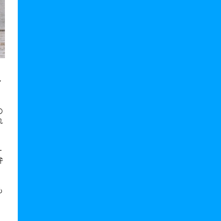
。
ャ
の
れ
。
ー
弁
も