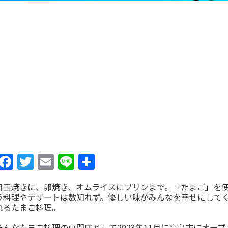
Facebook
Twitter
Email
Line
共
有
目玉焼きに、卵焼き、オムライスにプリンまで。「たまご」を
う料理やデザートは数知れず。優しい味がみんなを幸せにして
れるたまご料理。
そんなたまご料理の専門店として2023年11月に高島市にオープ