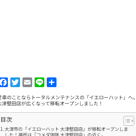
Facebook
Twitter
Email
Line
共
有
愛車のことならトータルメンテナンスの「イエローハット」へ
大津堅田店が広くなって移転オープンしました！
目次
大津市の「イエローハット 大津堅田店」が移転オープンしま
した！場所は「コメダ珈琲 大津堅田店」の近く。