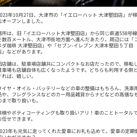
2023年10月27日、大津市の「イエローハット 大津堅田店」が
転オープンしました。
場所は、旧「イエローハット大津堅田店」から同じ県道558号
を数百メートル、大津市街地方面へ進んだあたり。周辺には「
メダ珈琲 大津堅田店」や「セブン-イレブン 大津本堅田５丁目
店」などがあります。
旧店舗は、駐車場店舗共にコンパクトなお店だったので、移転
駐車場も店舗自体も広くなったようです。どちらも利用する側
すれば、嬉しい。
タイヤ・オイル・バッテリーなどの車の整備はもちろん、洗車
品や、フレグランスなどのカー用品雑貨からナビなどの高価な
のまで取り扱いも。
車検やボティコーティングも取り扱いアリ！車のことトータル
お任せできます。
2023年も元気に走ってくれた愛車にお礼も込めて。愛車の定期
診いかがですか？