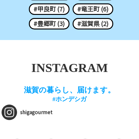
#甲良町 (7)
#竜王町 (6)
#豊郷町 (3)
#滋賀県 (2)
INSTAGRAM
滋賀の暮らし、届けます。
#ホンデシガ
shigagourmet