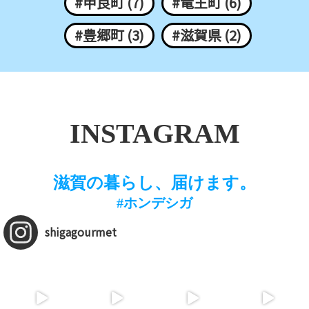
#甲良町 (7)
#竜王町 (6)
#豊郷町 (3)
#滋賀県 (2)
INSTAGRAM
滋賀の暮らし、届けます。
#ホンデシガ
shigagourmet