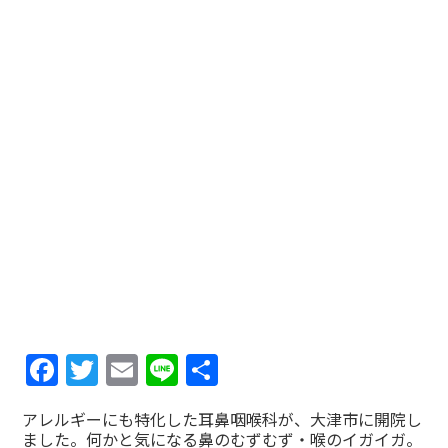
Facebook
Twitter
Email
Line
共
有
アレルギーにも特化した耳鼻咽喉科が、大津市に開院し
ました。何かと気になる鼻のむずむず・喉のイガイガ。