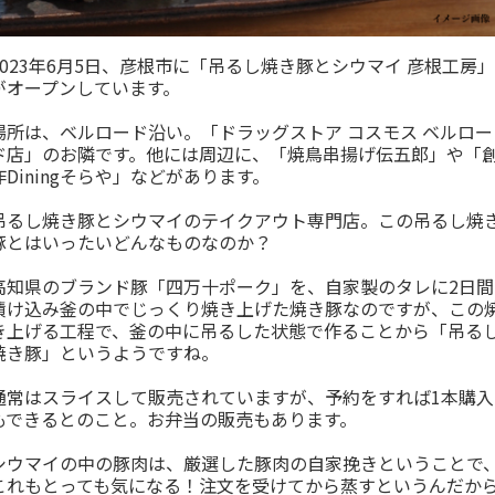
2023年6月5日、彦根市に「吊るし焼き豚とシウマイ 彦根工房」
がオープンしています。
場所は、ベルロード沿い。「ドラッグストア コスモス ベルロー
ド店」のお隣です。他には周辺に、「焼鳥串揚げ伝五郎」や「
作Diningそらや」などがあります。
吊るし焼き豚とシウマイのテイクアウト専門店。この吊るし焼
豚とはいったいどんなものなのか？
高知県のブランド豚「四万十ポーク」を、自家製のタレに2日間
漬け込み釜の中でじっくり焼き上げた焼き豚なのですが、この
き上げる工程で、釜の中に吊るした状態で作ることから「吊る
焼き豚」というようですね。
通常はスライスして販売されていますが、予約をすれば1本購入
もできるとのこと。お弁当の販売もあります。
シウマイの中の豚肉は、厳選した豚肉の自家挽きということで
これもとっても気になる！注文を受けてから蒸すというんだか