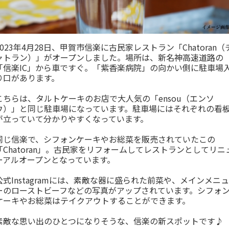
2023年4月28日、甲賀市信楽に古民家レストラン「Chatoran（
ャトラン）」がオープンしました。場所は、新名神高速道路の
「信楽IC」から車ですぐ。「紫香楽病院」の向かい側に駐車場
り口があります。
こちらは、タルトケーキのお店で大人気の「ensou（エンソ
ウ）」と同じ駐車場になっています。駐車場にはそれぞれの看
が立っていて分かりやすくなっています。
同じ信楽で、シフォンケーキやお総菜を販売されていたこの
「Chatoran」。古民家をリフォームしてレストランとしてリニ
ーアルオープンとなっています。
公式Instagramには、素敵な器に盛られた前菜や、メインメニュ
ーのローストビーフなどの写真がアップされています。シフォ
ケーキやお総菜はテイクアウトすることができます。
素敵な思い出のひとつになりそうな、信楽の新スポットです♪