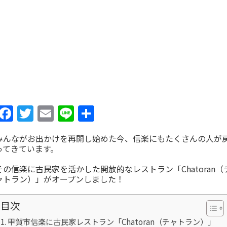
Facebook
Twitter
Email
Line
共
有
みんながお出かけを再開し始めた今、信楽にもたくさんの人が
ってきています。
その信楽に古民家を活かした開放的なレストラン「Chatoran（
ャトラン）」がオープンしました！
目次
甲賀市信楽に古民家レストラン「Chatoran（チャトラン）」