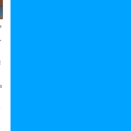
チ
入
板
ュ
ン