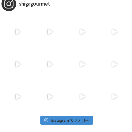
shigagourmet
Instagram でフォロー