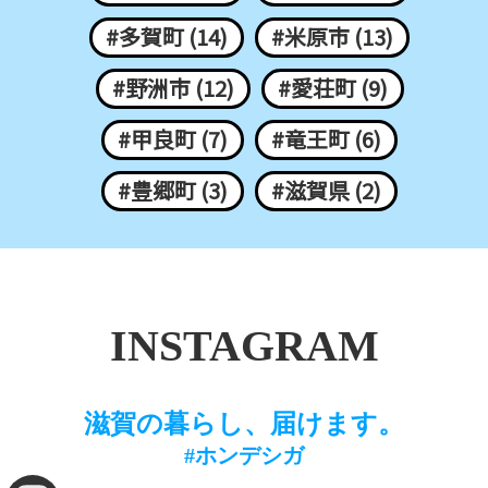
#多賀町 (14)
#米原市 (13)
#野洲市 (12)
#愛荘町 (9)
#甲良町 (7)
#竜王町 (6)
#豊郷町 (3)
#滋賀県 (2)
INSTAGRAM
滋賀の暮らし、届けます。
#ホンデシガ