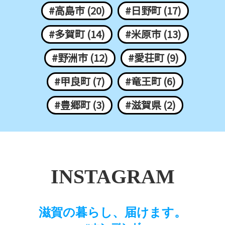
#高島市 (20)
#日野町 (17)
#多賀町 (14)
#米原市 (13)
#野洲市 (12)
#愛荘町 (9)
#甲良町 (7)
#竜王町 (6)
#豊郷町 (3)
#滋賀県 (2)
INSTAGRAM
滋賀の暮らし、届けます。