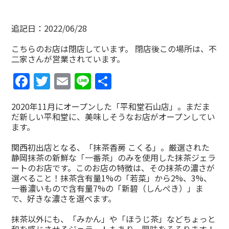
追記日：2022/06/28
こちらのお店は閉店しています。 閉店後この場所は、不
二家さんが営業されています。
Facebook
Twitter
Email
Line
共
有
2020年11月にオープンした「平和堂石山店」。まだま
だ新しい平和堂に、美味しそうなお店がオープンしてい
ます。
関西初出店となる、「抹茶香房 こくる」。厳選された
静岡抹茶の新鮮な「一番茶」のみを使用した抹茶ジェラ
ートのお店です。このお店の特徴は、その抹茶の濃さが
選べること！抹茶含有量1%の「若菜」から2%、3%、
一番濃いもので含有量7%の「新碧（しんぺき）」ま
で、好きな濃さを選べます。
抹茶以外にも、「みかん」や「ほうじ茶」などちょっと
和を感じさせるジェラートもあり、興味をそそります！