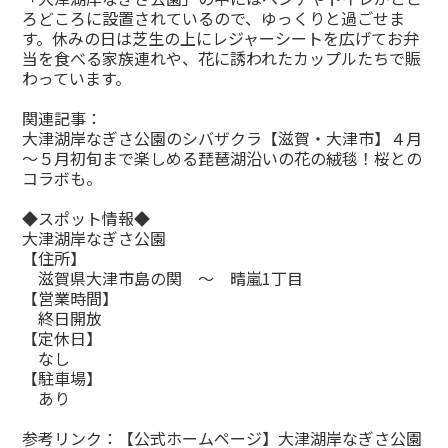
ろどころに設置されているので、ゆっくりと過ごせま
す。休みの日は芝生の上にレジャーシートを広げてお弁
当を食べる家族連れや、花に誘われたカップルたちで賑
わっています。
関連記事：
大津湖岸なぎさ公園のシバザクラ【滋賀・大津市】４月
～５月初旬まで楽しめる琵琶湖沿いの花の絨毯！桜との
コラボも。
◆スポット情報◆
大津湖岸なぎさ公園
【住所】
滋賀県大津市島の関 ～ 晴嵐1丁目
【営業時間】
終日開放
【定休日】
なし
【駐車場】
あり
参考リンク：
【公式ホームページ】大津湖岸なぎさ公園