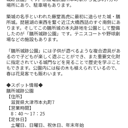
場所にあり、駐車場もあります。
築城の名手といわれた藤堂高虎に最初に造らせた城・膳
所城。琵琶湖の東西を繋ぐ近江大橋西詰のすぐ南側にあ
ります。そしてこの膳所城の本丸跡地を公園として整備
したのが「膳所城跡公園」です。テニスコートや野球劇
場などの施設もあります。
「膳所城跡公園」には子供が遊べるような複合遊具があ
るので子どもが楽しく遊ぶことができ、また重要文化財
に指定されている城門などを見ることで歴史を学ぶこと
もできます。公園内には桜の木も植えられているので、
春は花見客でも賑わいます。
◆スポット情報◆
膳所城跡公園
【住所】
滋賀県大津市本丸町7
【営業時間】
8：40 ～ 17：25
【定休日】
土曜日、日曜日、祝休日、年末年始