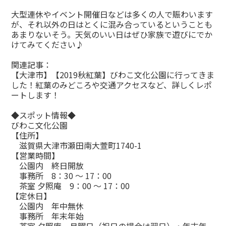
大型連休やイベント開催日などは多くの人で賑わいます
が、それ以外の日はとくに混み合っているということも
あまりないそう。天気のいい日はぜひ家族で遊びにでか
けてみてください♪
関連記事：
【大津市】【2019秋紅葉】びわこ文化公園に行ってきま
した！紅葉のみどころや交通アクセスなど、詳しくレポ
ートします！
◆スポット情報◆
びわこ文化公園
【住所】
滋賀県大津市瀬田南大萱町1740-1
【営業時間】
公園内 終日開放
事務所 8：30 ～ 17：00
茶室 夕照庵 9：00 ～ 17：00
【定休日】
公園内 年中無休
事務所 年末年始
茶室 夕照庵 月曜日（祝日の場合は翌日）・年末年