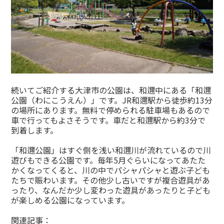
続いてご紹介する大津市の公園は、和邇中にある「和邇
公園（わにこうえん）」です。JR和邇駅から徒歩約13分
の場所にあります。無料で停められる駐車場もあるので
車で行ってもよさそうです。車だと和邇駅から約3分で
到着します。
「和邇公園」はすぐ側を浅い和邇川が流れているので川
遊びもできる公園です。毎年5月ぐらいになってあたた
かくなってくると、川の中でパシャパシャと遊ぶ子ども
たちで賑わいます。その他少し古いですが複合遊具があ
ったり、なんだか少し変わった遊具があったりと子ども
が楽しめる公園になっています。
関連記事：