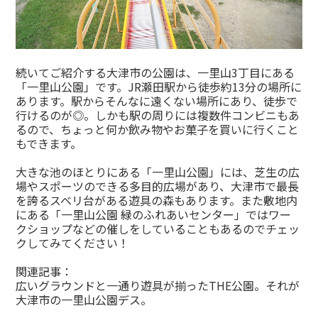
続いてご紹介する大津市の公園は、一里山3丁目にある
「一里山公園」です。JR瀬田駅から徒歩約13分の場所に
あります。駅からそんなに遠くない場所にあり、徒歩で
行けるのが◎。しかも駅の周りには複数件コンビニもあ
るので、ちょっと何か飲み物やお菓子を買いに行くこと
もできます。
大きな池のほとりにある「一里山公園」には、芝生の広
場やスポーツのできる多目的広場があり、大津市で最長
を誇るスベリ台がある遊具の森もあります。また敷地内
にある「一里山公園 緑のふれあいセンター」ではワー
クショップなどの催しをしていることもあるのでチェッ
クしてみてください！
関連記事：
広いグラウンドと一通り遊具が揃ったTHE公園。それが
大津市の一里山公園デス。