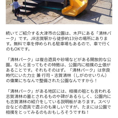
続いてご紹介する大津市の公園は、木戸にある「清林パ
ーク」です。JR志賀駅から徒歩約13分の場所にありま
す。無料で車を停められる駐車場もあるので、車で行く
のもOKです。
「清林パーク」は複合遊具や砂場などがある開放的な公
園。なんと言ってもその特徴は、公園内に相撲の土俵が
あることです。それもそのはず。「清林パーク」は奈良
時代にいた力士 兼 行司・志賀清林（しがのせいりん）
の偉業にちなんで整備された公園なんですから！
「清林パーク」がある地区には、相撲の祖とも言われる
志賀清林の墓とされるものや碑があるらしく、公園内に
も志賀清林の紹介をしている説明板があります。スベリ
台などの遊具で遊ぶのも楽しいですが、たまには公園で
相撲をとってみるのもおもしろそうですね！