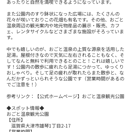
あったりと自然を満喫できるようになっています。
また公園内のすり鉢状になった広場には、たくさんの
花々が咲いておりこの花畑も有名です。その他、おごと
温泉周辺の観光案内や地元物産品の展示・販売、カフ
ェ、レンタサイクルなどさまざまな施設がそろっていま
す。
中でも嬉しいのが、おごと温泉の上質な源泉を活用した
足湯。屋根付きなので天気に左右されることもなく、そ
してなんと無料で利用できるとのこと！これは嬉しいで
す！公園内の散歩に疲れたら足湯につかって、ゆっくり
おしゃべり。そして足の疲れが取れたらまた散歩と、な
んだかずっといられそうな公園です（営業時間があるの
でご注意を！）
参考リンク：
【公式ホームページ】おごと温泉観光公園
◆スポット情報◆
おごと温泉観光公園
【住所】
滋賀県大津市雄琴1丁目2-17
【営業時間】