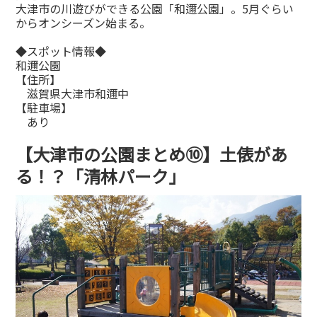
大津市の川遊びができる公園「和邇公園」。5月ぐらい
からオンシーズン始まる。
◆スポット情報◆
和邇公園
【住所】
滋賀県大津市和邇中
【駐車場】
あり
【大津市の公園まとめ⑩】土俵があ
る！？「清林パーク」