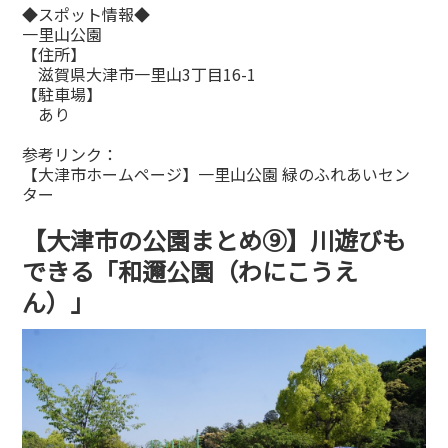
◆スポット情報◆
一里山公園
【住所】
滋賀県大津市一里山3丁目16-1
【駐車場】
あり
参考リンク：
【大津市ホームページ】一里山公園 緑のふれあいセン
ター
【大津市の公園まとめ⑨】川遊びも
できる「和邇公園（わにこうえ
ん）」