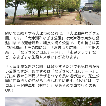
続いてご紹介する大津市の公園は、「大津湖岸なぎさ公
園」です。「大津湖岸なぎさ公園」は大津港の東から盛
越川までの琵琶湖畔に細長く続く公園で、その長さは実
に約4.8km！その間には、「おまつり広場」、「打出の
森」、「なぎさのプロムナード」、「市民プラザ」な
ど、さまざまな施設やスポットがあります。
「大津湖岸なぎさ公園」は散歩するだけでも気持ちが良
い公園ですが、おすすめは「なぎさのプロムナード」。
打出の森から市民プラザをつなぐ長い遊歩道で、芝生公
園に四季折々の花があしらわれています。付近には「プ
ロムナード駐車場（有料）」があるので車で行くのも
OK！