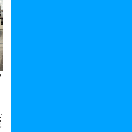
場
ぽ
通
が