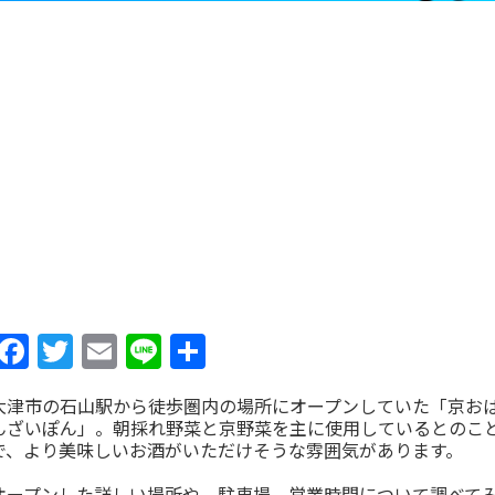
Facebook
Twitter
Email
Line
共
有
大津市の石山駅から徒歩圏内の場所にオープンしていた「京お
んざいぽん」。朝採れ野菜と京野菜を主に使用しているとのこ
で、より美味しいお酒がいただけそうな雰囲気があります。
オープンした詳しい場所や、駐車場、営業時間について調べて