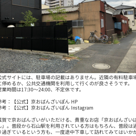
公式サイトには、駐車場の記載はありません。近隣の有料駐車
に停めるか、公共交通機関を利用して行くのが良さそうです。
営業時間は17:30～24:00、不定休です。
参考：
【公式】京おばんざいぽん HP
参考：
【公式】京おばんざいぽん Instagram
滋賀で京おばんざいがいただける、貴重なお店「京おばんざい
ん」。普段から石山駅を利用されている方はもちろん、普段は
り過ぎているという方も、一度途中下車して訪れてみてはいか