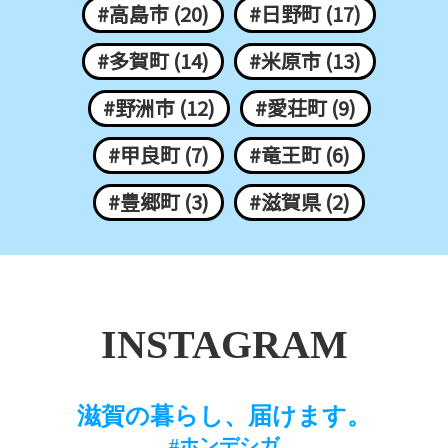
#高島市 (20)
#日野町 (17)
#多賀町 (14)
#米原市 (13)
#野洲市 (12)
#愛荘町 (9)
#甲良町 (7)
#竜王町 (6)
#豊郷町 (3)
#滋賀県 (2)
INSTAGRAM
滋賀の暮らし、届けます。
#ホンデシガ