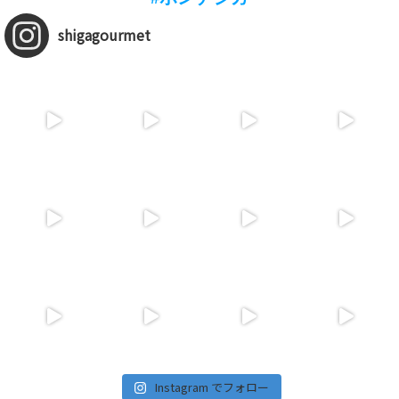
shigagourmet
Instagram でフォロー