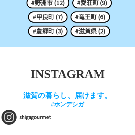
#野洲市 (12)
#愛荘町 (9)
#甲良町 (7)
#竜王町 (6)
#豊郷町 (3)
#滋賀県 (2)
INSTAGRAM
滋賀の暮らし、届けます。
#ホンデシガ
shigagourmet