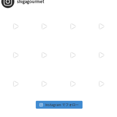
shigagourmet
Instagram でフォロー