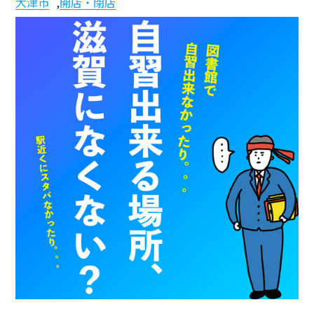
大津市
,
開店・閉店