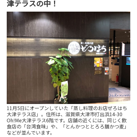
津テラスの中！
11月5日にオープンしていた「蒸し料理のお店ぜろはち
大津テラス店」。住所は、滋賀県大津市打出浜14-30
Oh!Me大津テラス6階です。店舗の近くには、同じく飲
食店の「台湾食味」や、「とんかつととろろ膳かつ麦」
などが並んでいます。