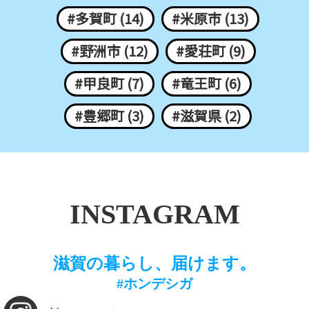
#多賀町 (14)
#米原市 (13)
#野洲市 (12)
#愛荘町 (9)
#甲良町 (7)
#竜王町 (6)
#豊郷町 (3)
#滋賀県 (2)
INSTAGRAM
滋賀の暮らし、届けます。
#ホンデシガ