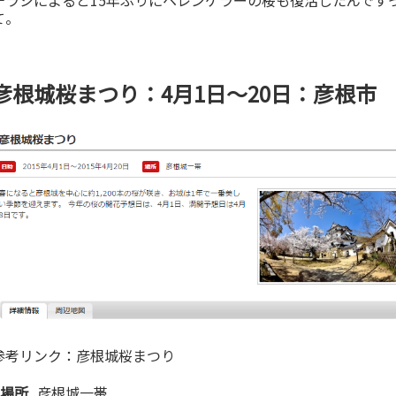
て。
彦根城桜まつり：4月1日～20日：彦根市
参考リンク：
彦根城桜まつり
場所
彦根城一帯