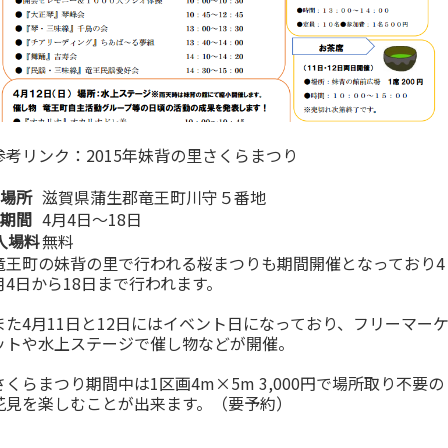
参考リンク：
2015年妹背の里さくらまつり
場所
滋賀県蒲生郡竜王町川守５番地
期間
4月4日～18日
入場料
無料
竜王町の妹背の里で行われる桜まつりも期間開催となっており4
月4日から18日まで行われます。
また4月11日と12日にはイベント日になっており、フリーマー
ットや水上ステージで催し物などが開催。
さくらまつり期間中は1区画4m×5m 3,000円で場所取り不要の
花見を楽しむことが出来ます。（要予約）