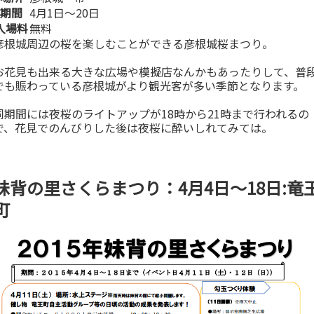
期間
4月1日〜20日
入場料
無料
彦根城周辺の桜を楽しむことができる彦根城桜まつり。
お花見も出来る大きな広場や模擬店なんかもあったりして、普
でも賑わっている彦根城がより観光客が多い季節となります。
同期間には夜桜のライトアップが18時から21時まで行われるの
で、花見でのんびりした後は夜桜に酔いしれてみては。
妹背の里さくらまつり：4月4日～18日:竜
町