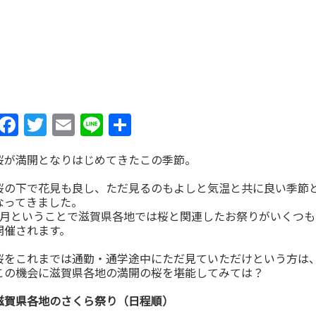
Facebook
Twitter
Email
Line
共
有
桜が満開となりはじめてきたこの季節。
桜の下で花見も良し、ただ見るのもよしと気温と共に良い季節
なってきました。
4月ということで滋賀県各地では桜と関連したお祭りがいくつも
開催されます。
桜をこれまでは通勤・通学途中にただ見ていただけという方は
この機会に滋賀県各地の満開の桜を堪能してみては？
滋賀県各地のさくら祭り（日程順）