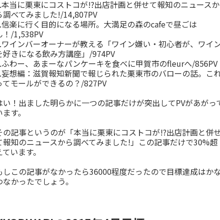
1.本当に栗東にコストコが!?出店計画と併せて報知のニュースか
ら調べてみました!/14,807PV
2.信楽に行く目的になる場所。大満足の森のcafeで昼ごは
！/1,538PV
3.ワインバーオーナーが教える「ワイン嫌い・初心者が、ワイ
を好きになる飲み方講座」/974PV
4.ふわー、あまーなパンケーキを食べに甲賀市のfleurへ/856PV
5.妄想編：滋賀報知新聞で報じられた栗東市のバローの話。こ
ってモールができるの？/827PV
はい！出ました明らかに一つの記事だけが突出してPVがあがっ
います。
その記事というのが「本当に栗東にコストコが!?出店計画と併
て報知のニュースから調べてみました!」この記事だけで30%超
えています。
もしこの記事がなかったら36000程度だったので目標達成はか
わなかったでしょう。