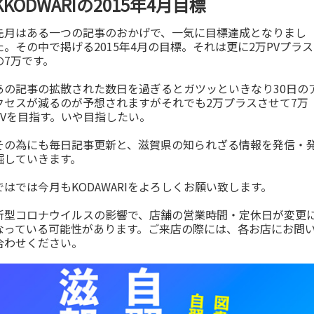
KKODWARIの2015年4月目標
先月はある一つの記事のおかげで、一気に目標達成となりまし
た。その中で掲げる2015年4月の目標。それは更に2万PVプラス
の7万です。
あの記事の拡散された数日を過ぎるとガツッといきなり30日の
クセスが減るのが予想されますがそれでも2万プラスさせて7万
PVを目指す。いや目指したい。
その為にも毎日記事更新と、滋賀県の知られざる情報を発信・
掘していきます。
ではでは今月もKODAWARIをよろしくお願い致します。
新型コロナウイルスの影響で、店舗の営業時間・定休日が変更
なっている可能性があります。ご来店の際には、各お店にお問
合わせください。