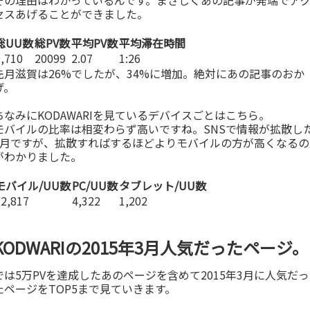
その理由はわかっているんです。まさしくあの記事が発端でア
セスあげることができました。
総UU数
総PV数
平均PV数
平均滞在時間
9,710
20099
2.07
1:26
先月滋賀は26%でしたが、34%に増加。絶対にあの記事のおか
げ。
ちなみにKODAWARIを見ているデバイスごとはこちら。
モバイルの比率は相変わらず高いですね。SNSで情報が拡散し
3月ですが、拡散すればするほどよりモバイルの方が高くなるの
がわかりました。
モバイル/UU数
PC/UU数
タブレット/UU数
22,817
4,322
1,202
KODWARIの2015年3月人気だったページ。
では5万PVを達成したあのページを含めて2015年3月に人気だっ
たページをTOP5まで見ていきます。