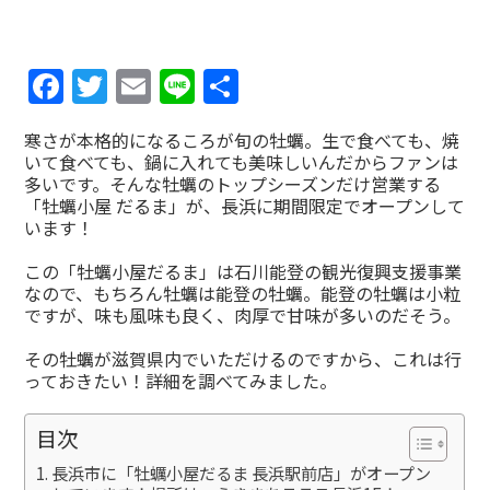
Facebook
Twitter
Email
Line
共
有
寒さが本格的になるころが旬の牡蠣。生で食べても、焼
いて食べても、鍋に入れても美味しいんだからファンは
多いです。そんな牡蠣のトップシーズンだけ営業する
「牡蠣小屋 だるま」が、長浜に期間限定でオープンして
います！
この「牡蠣小屋だるま」は石川能登の観光復興支援事業
なので、もちろん牡蠣は能登の牡蠣。能登の牡蠣は小粒
ですが、味も風味も良く、肉厚で甘味が多いのだそう。
その牡蠣が滋賀県内でいただけるのですから、これは行
っておきたい！詳細を調べてみました。
目次
長浜市に「牡蠣小屋だるま 長浜駅前店」がオープン