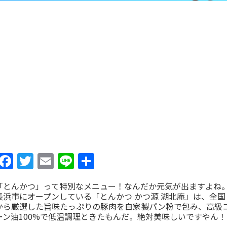
Facebook
Twitter
Email
Line
共
有
「とんかつ」って特別なメニュー！なんだか元気が出ますよね
長浜市にオープンしている「とんかつ かつ源 湖北庵」は、全国
から厳選した旨味たっぷりの豚肉を自家製パン粉で包み、高級
ーン油100%で低温調理ときたもんだ。絶対美味しいですやん！