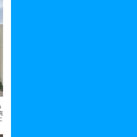
う
完
に