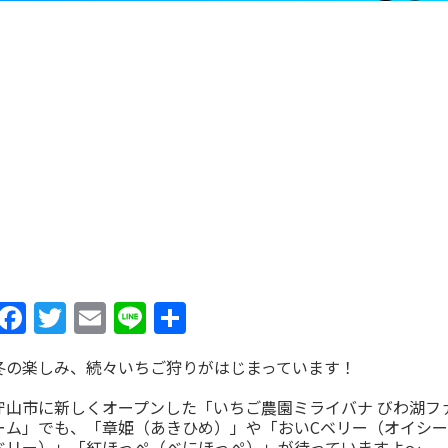
Facebook
Twitter
Email
Line
共
有
冬の楽しみ、続々いちご狩りがはじまっています！
守山市に新しくオープンした「いちご農園ミライバナ びわ湖フ
ーム」でも、「章姫（あきひめ）」や「おいCベリー（オイシー
ベリー）」「紅ほっぺ（べにほっぺ）」が待っていますよ～。