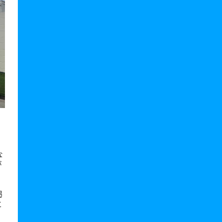
な
が
掲
と