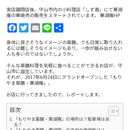
実店舗閉店後、守山市内の小料理店「しず香」にて華湖
庵の華焼売の販売をスタートされています。
華湖庵HP
Facebook
Twitter
Email
Line
共
有
身体に良さそうなイメージの薬膳。でも日常に取り入れ
るには難しそうなイメージもあり、一歩が踏み出せない
人も多いのではないでしょうか。
そんな薬膳料理を気軽に食べることができるお店が、守
山市に誕生しています。
それが、2017年6月24日にグランドオープンした「もり
やま薬膳・華湖庵」。
お店に行ってきましたので、レポートします。
目次
「もりやま薬膳・華湖庵」の場所は？駐車場はあ
る？
「もりやま薬膳・華湖庵」の店内の雰囲気は？