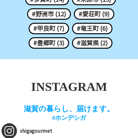
#野洲市 (12)
#愛荘町 (9)
#甲良町 (7)
#竜王町 (6)
#豊郷町 (3)
#滋賀県 (2)
INSTAGRAM
滋賀の暮らし、届けます。
#ホンデシガ
shigagourmet