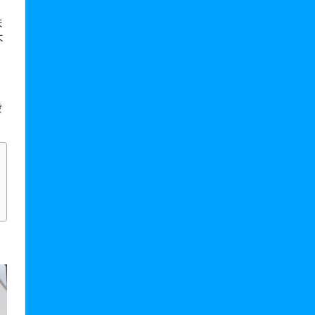
ま
よ
段