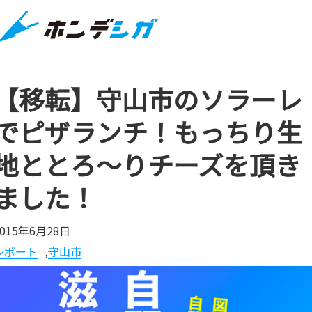
【移転】守山市のソラーレ
でピザランチ！もっちり生
地ととろ～りチーズを頂き
ました！
2015年6月28日
レポート
,
守山市