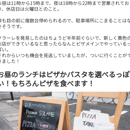
お昼は11時から15時まで、夜は18時から22時まで営業されてお
り、休店日は火曜日とのこと。
車も目の前に複数台停められるので、駐車場所にこまることは
さそうです。
ソラーレを発見したのはちょうど半年前ぐらいで、新しく黄色
お店ができているなと思ったらなんとピザメインでやっている
ぽい。
それからいつも機会を見逃していましたが、ついに行くことが
きました！
お昼のランチはピザかパスタを選べるっぽ
い！もちろんピザを食べます！