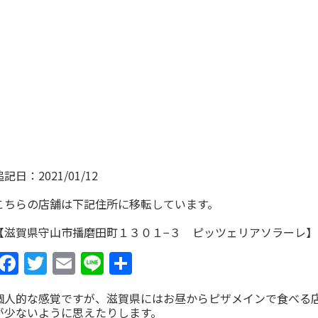
追記日：2021/01/12
こちらの店舗は下記住所に移転しています。
【滋賀県守山市播磨田町１３０１−３ ピッツェリアソラーレ】
Facebook
Twitter
Email
Line
共
有
個人的な感覚ですが、滋賀県にはお昼からピザメインで食べる
が少ないように思えたりします。