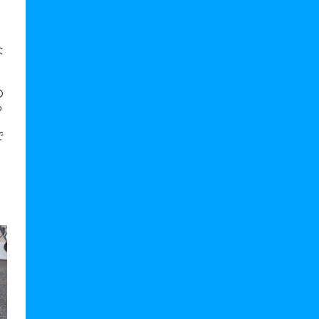
な
の
っ
で