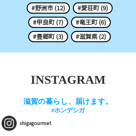
#野洲市 (12)
#愛荘町 (9)
#甲良町 (7)
#竜王町 (6)
#豊郷町 (3)
#滋賀県 (2)
INSTAGRAM
滋賀の暮らし、届けます。
#ホンデシガ
shigagourmet