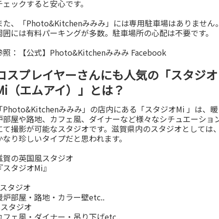
チェックすると安心です。
また、「Photo&Kitchenみみみ」には専用駐車場はありません
周囲には有料パーキングが多数。駐車場所の心配は不要です。
参照：
【公式】Photo&Kitchenみみみ Facebook
コスプレイヤーさんにも人気の「スタジオ
Mi（エムアイ）」とは？
「Photo&Kitchenみみみ」の店内にある「スタジオMi 」は、暖
炉部屋や路地、カフェ風、ダイナーなど様々なシチュエーショ
にて撮影が可能なスタジオです。滋賀県内のスタジオとしては
かなり珍しいタイプだと思われます。
滋賀の英国風スタジオ
『スタジオMi』
Aスタジオ
暖炉部屋・路地・カラー壁etc..
Bスタジオ
カフェ風・ダイナー・吊り下げetc..