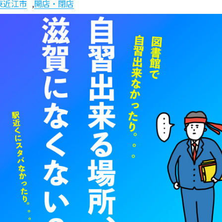
東近江市
,
開店・閉店