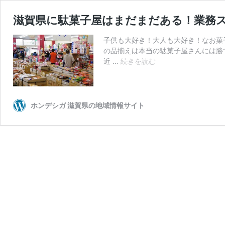
滋賀県に駄菓子屋はまだまだある！業務ス
子供も大好き！大人も大好き！なお菓
の品揃えは本当の駄菓子屋さんには勝
滋
近 …
続きを読む
賀
県
に
駄
ホンデシガ 滋賀県の地域情報サイト
菓
子
屋
は
ま
だ
ま
だ
あ
る！
業