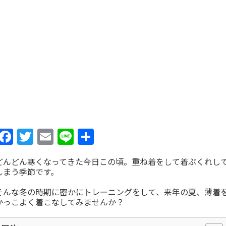
Facebook
Twitter
Email
Line
共
有
どんどん寒くなってきた今日この頃。重ね着をして着ぶくれし
しまう季節です。
そんな冬の時期に密かにトレーニングをして、来年の夏、薄着
かっこよく着こなしてみませんか？