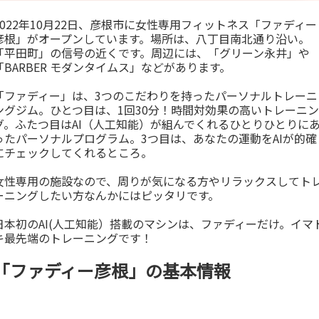
2022年10月22日、彦根市に女性専用フィットネス「ファディー
彦根」がオープンしています。場所は、八丁目南北通り沿い。
「平田町」の信号の近くです。周辺には、「グリーン永井」や
「BARBER モダンタイムス」などがあります。
「ファディー」は、3つのこだわりを持ったパーソナルトレーニ
ングジム。ひとつ目は、1回30分！時間対効果の高いトレーニン
グ。ふたつ目はAI（人工知能）が組んでくれるひとりひとりに
ったパーソナルプログラム。3つ目は、あなたの運動をAIが的確
にチェックしてくれるところ。
女性専用の施設なので、周りが気になる方やリラックスしてト
ーニングしたい方なんかにはピッタリです。
日本初のAI(人工知能）搭載のマシンは、ファディーだけ。イマ
キ最先端のトレーニングです！
「ファディー彦根」の基本情報