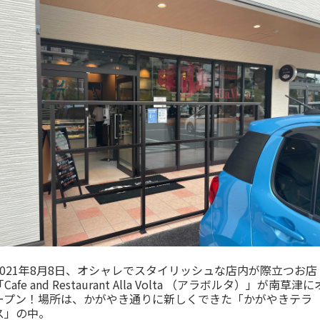
2021年8月8日、オシャレでスタイリッシュな店内が際立つお店
「Cafe and Restaurant Alla Volta （アラボルタ）」が南草津に
ープン！場所は、かがやき通りに新しくできた「かがやきテラ
ス」の中。