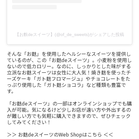
【お麩deスイーツ】(@of_de_sweets)がシェアした投稿
そんな「お麩」を使用したヘルシーなスイーツを提供し
ているのが、この「お麩deスイーツ」。小麦粉を使用し
ないので低カロリー。なのに、しっかりとした味がする
立派なお麩スイーツは女性に大人気！焼き麩を使ったチ
ーズケーキ「ガト麩フロマージュ」やチョコレートをた
っぷり使用した「ガト麩ショコラ」など種類も豊富で
す。
「お麩deスイーツ」の一部はオンラインショップでも購
入が可能。気になるけど少しお店が遠い方や外出するの
が難しい方でも気軽に購入できますので、ぜひチェック
してみてください！
＞＞ お麩deスイーツのWeb Shopはこちら ＜＜