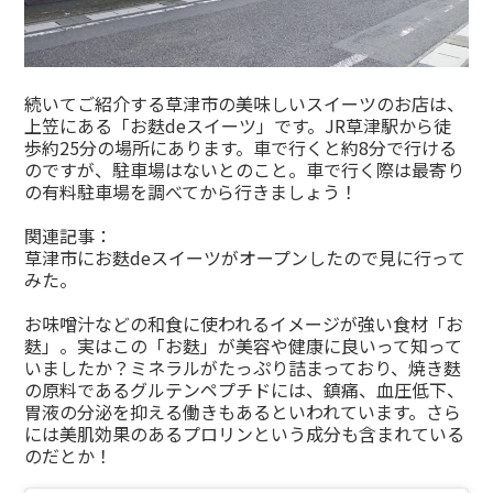
続いてご紹介する草津市の美味しいスイーツのお店は、
上笠にある「お麩deスイーツ」です。JR草津駅から徒
歩約25分の場所にあります。車で行くと約8分で行ける
のですが、駐車場はないとのこと。車で行く際は最寄り
の有料駐車場を調べてから行きましょう！
関連記事：
草津市にお麩deスイーツがオープンしたので見に行って
みた。
お味噌汁などの和食に使われるイメージが強い食材「お
麩」。実はこの「お麩」が美容や健康に良いって知って
いましたか？ミネラルがたっぷり詰まっており、焼き麩
の原料であるグルテンペプチドには、鎮痛、血圧低下、
胃液の分泌を抑える働きもあるといわれています。さら
には美肌効果のあるプロリンという成分も含まれている
のだとか！