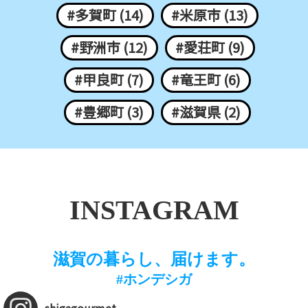
#多賀町 (14)
#米原市 (13)
#野洲市 (12)
#愛荘町 (9)
#甲良町 (7)
#竜王町 (6)
#豊郷町 (3)
#滋賀県 (2)
INSTAGRAM
滋賀の暮らし、届けます。
#ホンデシガ