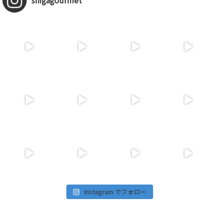
shigagourmet
Instagram でフォロー