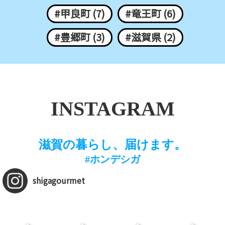
#甲良町 (7)
#竜王町 (6)
#豊郷町 (3)
#滋賀県 (2)
INSTAGRAM
滋賀の暮らし、届けます。
#ホンデシガ
shigagourmet