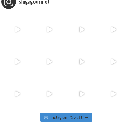
shigagourmet
Instagram でフォロー