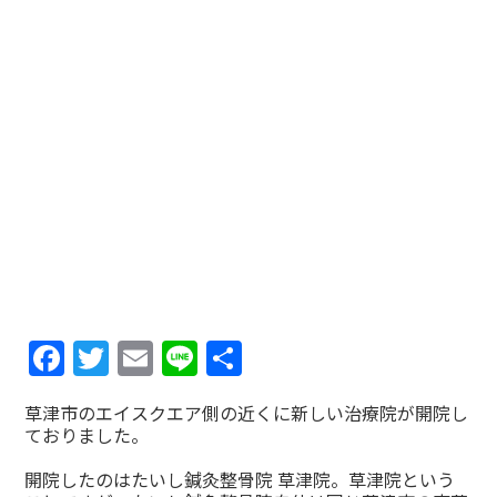
Facebook
Twitter
Email
Line
共
有
草津市のエイスクエア側の近くに新しい治療院が開院し
ておりました。
開院したのはたいし鍼灸整骨院 草津院。草津院という