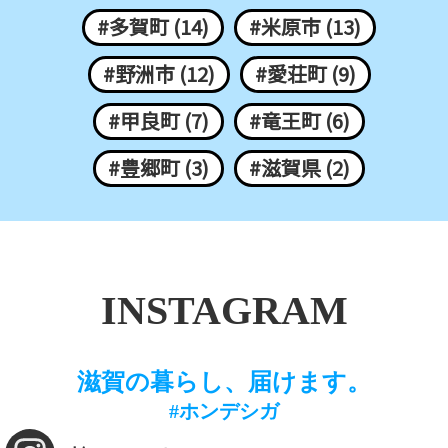
#多賀町 (14)
#米原市 (13)
#野洲市 (12)
#愛荘町 (9)
#甲良町 (7)
#竜王町 (6)
#豊郷町 (3)
#滋賀県 (2)
INSTAGRAM
滋賀の暮らし、届けます。
#ホンデシガ