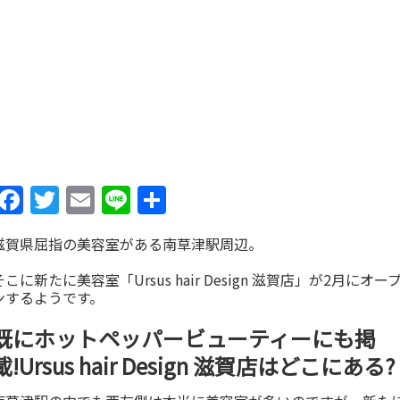
Facebook
Twitter
Email
Line
共
有
滋賀県屈指の美容室がある南草津駅周辺。
そこに新たに美容室「Ursus hair Design 滋賀店」が2月にオー
ンするようです。
既にホットペッパービューティーにも掲
載!Ursus hair Design 滋賀店はどこにある?