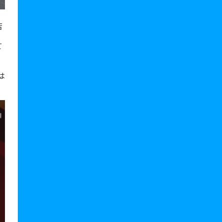
店
て
nは