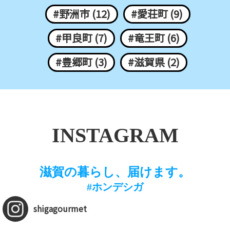
#野洲市 (12)
#愛荘町 (9)
#甲良町 (7)
#竜王町 (6)
#豊郷町 (3)
#滋賀県 (2)
INSTAGRAM
滋賀の暮らし、届けます。
#ホンデシガ
shigagourmet