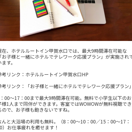
現在、ホテルルートイン甲賀水口では、最大9時間滞在可能な
「お子様と一緒にホテルでテレワーク応援プラン」が実施され
います。
参考リンク：
ホテルルートイン甲賀水口HP
参考リンク：
「お子様と一緒にホテルでテレワーク応援プラン
8：00～17：00まで最大9時間滞在可能。無料で小学生以下のお
子様1人まで同伴ができます。客室ではWOWOWが無料視聴でき
るので、お子様も飽きないですね。
なんと大浴場の利用も無料。（8：00～10：00／15：00～17：
00）お仕事疲れを癒せます！