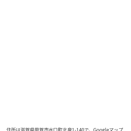
住所は滋賀県甲賀市水口町北泉1-140で、Googleマップ