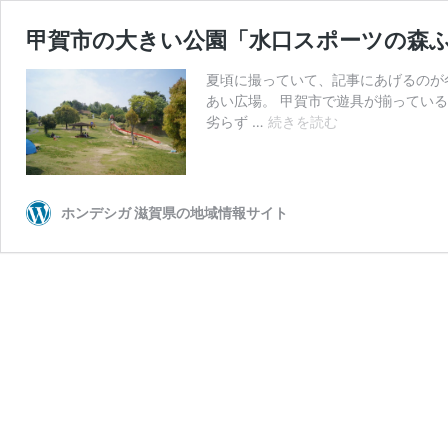
甲賀市の大きい公園「水口スポーツの森
夏頃に撮っていて、記事にあげるのが
あい広場。 甲賀市で遊具が揃ってい
甲
劣らず …
続きを読む
賀
市
の
大
ホンデシガ 滋賀県の地域情報サイト
き
い
公
園
「水
口
ス
ポ
ー
ツ
の