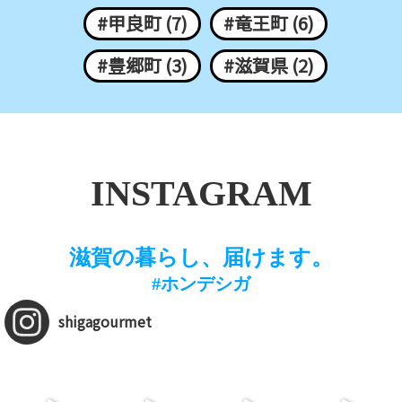
#甲良町 (7)
#竜王町 (6)
#豊郷町 (3)
#滋賀県 (2)
INSTAGRAM
滋賀の暮らし、届けます。
#ホンデシガ
shigagourmet