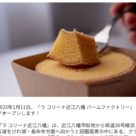
2023年1月11日、「ラ コリーナ近江八幡 バームファクトリー」
がオープンします！
「ラ コリーナ近江八幡」は、近江八幡市街地から県道26号線浜
街道をびわ湖・長命寺方面へ向かうと田園風景の中にある、ク