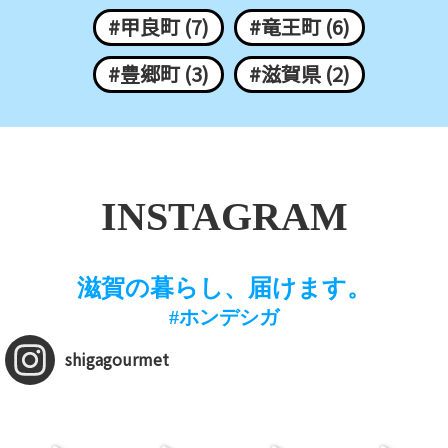
#甲良町 (7)
#竜王町 (6)
#豊郷町 (3)
#滋賀県 (2)
INSTAGRAM
滋賀の暮らし、届けます。
#ホンデシガ
shigagourmet