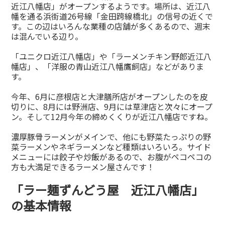
近江八幡店」がオープンするようです。場所は、近江八
幡を通る浜街道26号線「金田跨線橋北」の信号の近くで
す。この辺はいろんな業種の店舗が多くあるので、週末
は混んでいる辺り。
「ユニクロ近江八幡店」や「ラーメンチキン野郎近江八
幡店」、「洋服の青山近江八幡鷹飼店」などがありま
す。
今年、6月に彦根店と大津膳所店がオープンしたのを皮
切りに、8月には野洲店、9月には草津店と次々にオープ
ン。そして12月今年の締めくくりが近江八幡店ですね。
濃厚豚骨ラーメンがメインで、他にも野菜たっぷりの野
菜ラーメンやネギラーメンなど種類はいろいろ。サイド
メニューには餃子や炒飯があるので、お腹がペコペコの
方も大満足できるラーメン屋さんです！
「ラー麺ずんどう屋 近江八幡店」
の基本情報