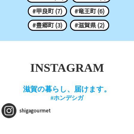
#甲良町 (7)
#竜王町 (6)
#豊郷町 (3)
#滋賀県 (2)
INSTAGRAM
滋賀の暮らし、届けます。
#ホンデシガ
shigagourmet