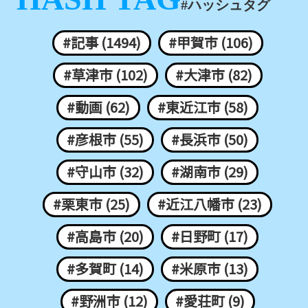
#ハッシュタグ
#記事 (1494)
#甲賀市 (106)
#草津市 (102)
#大津市 (82)
#動画 (62)
#東近江市 (58)
#彦根市 (55)
#長浜市 (50)
#守山市 (32)
#湖南市 (29)
#栗東市 (25)
#近江八幡市 (23)
#高島市 (20)
#日野町 (17)
#多賀町 (14)
#米原市 (13)
#野洲市 (12)
#愛荘町 (9)