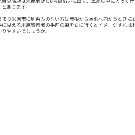
北新豆腐店は米原駅から8号線沿いに出て、民家の中に入って行
くとあります。
あまり米原市に馴染みのない方は彦根から長浜へ向かうときに
手に見える米原警察署の手前の道を右に行くとイメージすれば
かりやすいでしょうか。