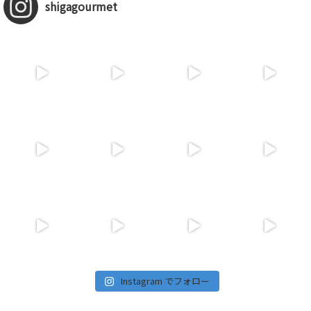
shigagourmet
Instagram でフォロー