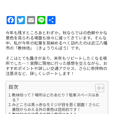
Facebook
Twitter
Email
Line
共
有
今年も残すところあとわずか。秋ならではの色鮮やかな
景色を見られる場面も徐々に減ってきています。そんな
中、私が今年の紅葉を見納めるべく訪れたのは近江八幡
市の「教林坊」（きょうりんぼう）です。
そこはとても趣きがあり、来年もリピートしたくなる場
所でした…！実際に現地に行った感想を交えながら、お
すすめポイントや詳しい交通アクセス、さらに参拝時の
注意点など、詳しくレポートします！
目次
教林坊って？場所はどのあたり？駐車スペースはあ
る？
みどころは真っ赤なモミジが目を惹く庭園！さらに
書院からみえる外の景色は芸術的です！
教林坊での注意点や禁止事項はある？