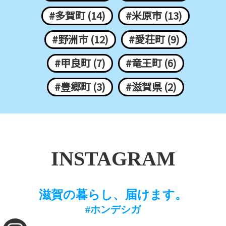
#多賀町 (14)
#米原市 (13)
#野洲市 (12)
#愛荘町 (9)
#甲良町 (7)
#竜王町 (6)
#豊郷町 (3)
#滋賀県 (2)
INSTAGRAM
滋賀の暮らし、届けます。
#ホンデシガ