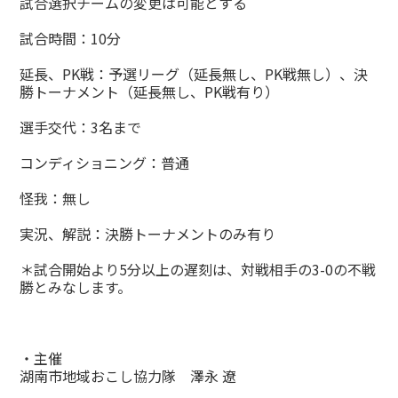
試合選択チームの変更は可能とする
試合時間：10分
延長、PK戦：予選リーグ（延長無し、PK戦無し）、決
勝トーナメント（延長無し、PK戦有り）
選手交代：3名まで
コンディショニング：普通
怪我：無し
実況、解説：決勝トーナメントのみ有り
＊試合開始より
5
分以上の遅刻は、対戦相手の
3-0
の不戦
勝とみなします。
・主催
湖南市地域おこし協力隊 澤永 遼