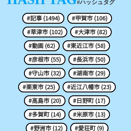
#ハッシュタグ
#記事 (1494)
#甲賀市 (106)
#草津市 (102)
#大津市 (82)
#動画 (62)
#東近江市 (58)
#彦根市 (55)
#長浜市 (50)
#守山市 (32)
#湖南市 (29)
#栗東市 (25)
#近江八幡市 (23)
#高島市 (20)
#日野町 (17)
#多賀町 (14)
#米原市 (13)
#野洲市 (12)
#愛荘町 (9)