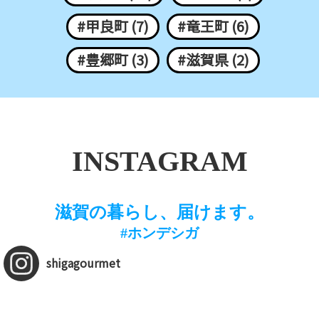
#甲良町 (7)
#竜王町 (6)
#豊郷町 (3)
#滋賀県 (2)
INSTAGRAM
滋賀の暮らし、届けます。
#ホンデシガ
shigagourmet