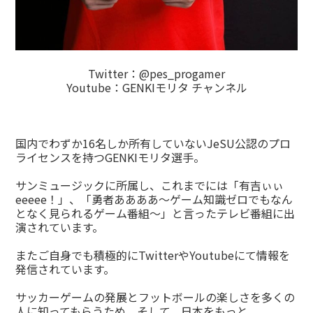
Twitter：
@pes_progamer
Youtube：
GENKIモリタ チャンネル
国内でわずか16名しか所有していないJeSU公認のプロ
ライセンスを持つGENKIモリタ選手。
サンミュージックに所属し、これまでには「有吉ぃぃ
eeeee！」、「勇者ああああ～ゲーム知識ゼロでもなん
となく見られるゲーム番組～」と言ったテレビ番組に出
演されています。
またご自身でも積極的にTwitterやYoutubeにて情報を
発信されています。
サッカーゲームの発展とフットボールの楽しさを多くの
人に知ってもらうため、そして、日本をもっと