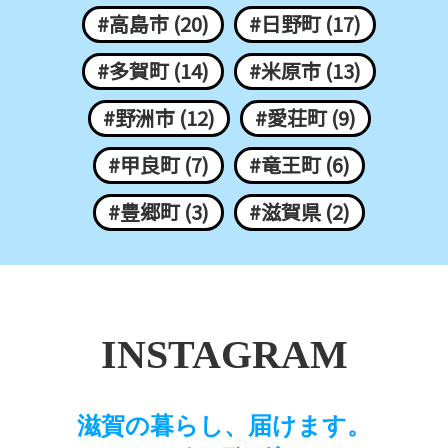
#高島市 (20)
#日野町 (17)
#多賀町 (14)
#米原市 (13)
#野洲市 (12)
#愛荘町 (9)
#甲良町 (7)
#竜王町 (6)
#豊郷町 (3)
#滋賀県 (2)
INSTAGRAM
滋賀の暮らし、届けます。