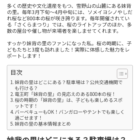
有
多くの歴史や文化遺産をもつ、雪野山の山麓にある妹背
の里。毎年3月下旬〜4月中旬には、ソメイヨシノやしだ
れ桜など800本の桜が咲き誇ります。毎年開催されてい
る「さくらまつり」では、桜のライトアップのほか、多
数の屋台や催し物が来場者を楽しませてくれます。
すっかり妹背の里のファンになった私。桜の時期に、子
どもたちと3度も訪れました！実際に体感した魅力をレ
ポートします！
目次
妹背の里はどこにある？駐車場は？公共交通機関で
も行ける？
竜王町「妹背の里」の見応えのある800本の桜！
桜の時期の「妹背の里」は、子どもも楽しめるスポ
ットです！
バーベキューもOK！バンガローやテントでも楽しく
過ごせます！
妹背の里の基本情報まとめ
妹背の里はどこにある？駐車場は？