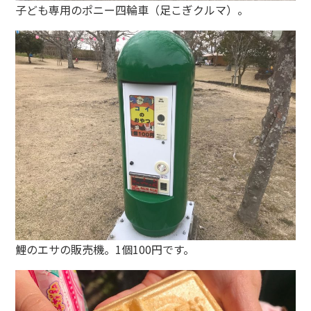
子ども専用のポニー四輪車（足こぎクルマ）。
鯉のエサの販売機。1個100円です。